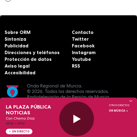
Sobre ORM
Contacto
Sintoniza
Twitter
Publicidad
Facebook
Direcciones y teléfonos
Instagram
Protección de datos
Youtube
Aviso legal
RSS
Accesibilidad
Onda Regional de Murcia.
© 2026.
Todos los derechos reservados.
Radiotelevisión de la Región de Murcia.
LA PLAZA PÚBLICA
OTROS DIRECTOS:
OR MÚSICA
NOTICIAS
Con Chema Díaz
08:00
—
09:00
EN DIRECTO