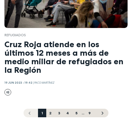
REFUGIADOS
Cruz Roja atiende en los
últimos 12 meses a más de
medio millar de refugiados en
la Región
19 JUN 2023 - 19:42
|
PACO MARTÍNEZ
1
2
3
4
5
...
9