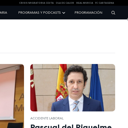
CRISIS MIGRATORIA CEUTA
OLA DE CALOR
REAL MURCIA
FC CARTAGENA
NARIA
PROGRAMAS Y PODCASTS
PROGRAMACIÓN
ACCIDENTE LABORAL
Pascual del Riquelme