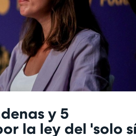
ndenas y 5
r la ley del 'solo s