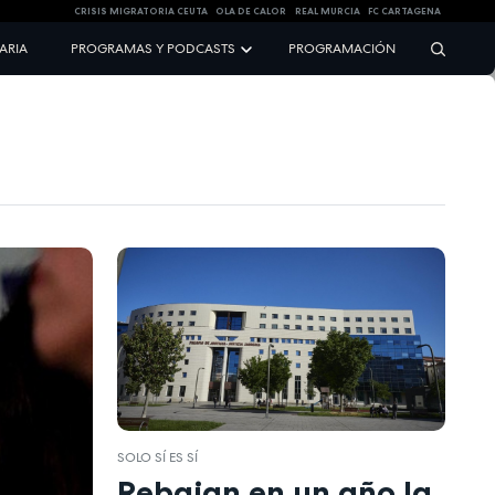
CRISIS MIGRATORIA CEUTA
OLA DE CALOR
REAL MURCIA
FC CARTAGENA
NARIA
PROGRAMAS Y PODCASTS
PROGRAMACIÓN
SOLO SÍ ES SÍ
Rebajan en un año la