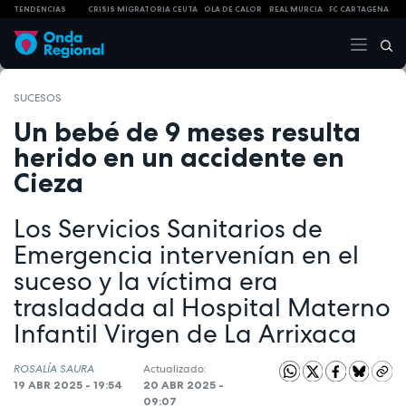
TENDENCIAS
CRISIS MIGRATORIA CEUTA
OLA DE CALOR
REAL MURCIA
FC CARTAGENA
SUCESOS
Un bebé de 9 meses resulta
herido en un accidente en
Cieza
Los Servicios Sanitarios de
Emergencia intervenían en el
suceso y la víctima era
trasladada al Hospital Materno
Infantil Virgen de La Arrixaca
ROSALÍA SAURA
Actualizado:
19 ABR 2025 - 19:54
20 ABR 2025 -
09:07