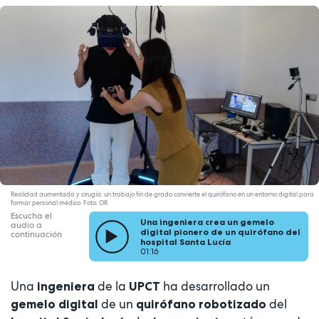
Realidad aumentada y cirugía: un trabajo fin de grado convierte el quirófano en un entorno digital para
formar personal médico. Foto: OR.
Escucha el
Una ingeniera crea un gemelo
audio a
digital pionero de un quirófano del
continuación
hospital Santa Lucía
01:16
Una
de la
ha desarrollado un
ingeniera
UPCT
de un
del
gemelo digital
quirófano robotizado