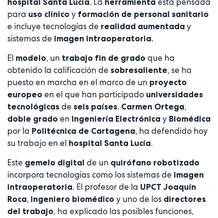
. La
está pensada
hospital Santa Lucía
herramienta
para
y
uso clínico
formación de personal sanitario
e incluye tecnologías de
y
realidad aumentada
sistemas de
.
imagen intraoperatoria
El
, un
que ha
modelo
trabajo fin de grado
obtenido la calificación de
, se ha
sobresaliente
puesto en marcha en el marco de un
proyecto
en el que han participado
europeo
universidades
de
.
,
tecnológicas
seis países
Carmen Ortega
en
y
doble grado
Ingeniería Electrónica
Biomédica
por la
, ha defendido hoy
Politécnica de Cartagena
su trabajo en el
.
hospital Santa Lucía
Este
de un
gemelo digital
quirófano robotizado
incorpora tecnologías como los sistemas de
imagen
. El profesor de la
intraoperatoria
UPCT
Joaquín
,
y uno de los
Roca
ingeniero biomédico
directores
, ha explicado las posibles funciones,
del trabajo