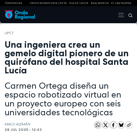
TENDENCIAS
CRISIS MIGRATORIA CEUTA
OLA DE CALOR
REAL MURCIA
FC CARTAGENA
UPCT
Una ingeniera crea un
gemelo digital pionero de un
quirófano del hospital Santa
Lucía
Carmen Ortega diseña un
espacio robotizado virtual en
un proyecto europeo con seis
universidades tecnológicas
MACU ALEMÁN
28 JUL 2025 - 12:43