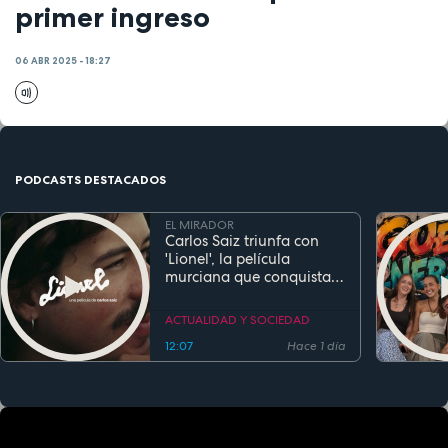
primer ingreso
06 ABR 2025 - 18:27
PODCASTS DESTACADOS
EL MIRADOR
Carlos Saiz triunfa con
'Lionel', la película
murciana que conquista
festivales antes de su
estreno
ACTUALIDAD Y SOCIEDAD
12:07
Hace 1 día