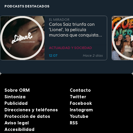
PODCASTS DESTACADOS
EL MIRADOR
Carlos Saiz triunfa con
'Lionel', la película
murciana que conquista
festivales antes de su
estreno
ACTUALIDAD Y SOCIEDAD
12:07
Hace 2 días
Sobre ORM
Contacto
Sintoniza
Twitter
Publicidad
Facebook
Direcciones y teléfonos
Instagram
Protección de datos
Youtube
Aviso legal
RSS
Accesibilidad