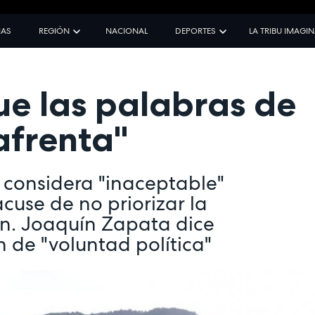
IAS
REGIÓN
NACIONAL
DEPORTES
LA TRIBU IMAGI
e las palabras de
afrenta"
 considera "inaceptable"
acuse de no priorizar la
án. Joaquín Zapata dice
n de "voluntad política"