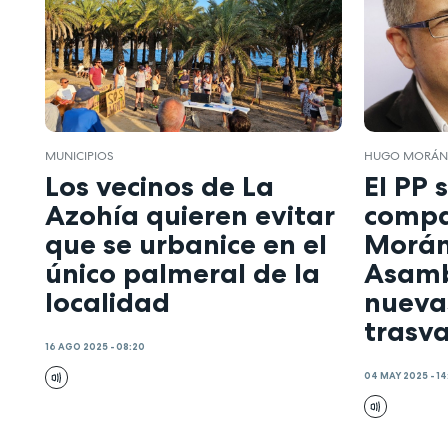
MUNICIPIOS
HUGO MORÁ
Los vecinos de La
El PP s
Azohía quieren evitar
compa
que se urbanice en el
Morán
único palmeral de la
Asamb
localidad
nuevas
trasv
16 AGO 2025 - 08:20
04 MAY 2025 - 1