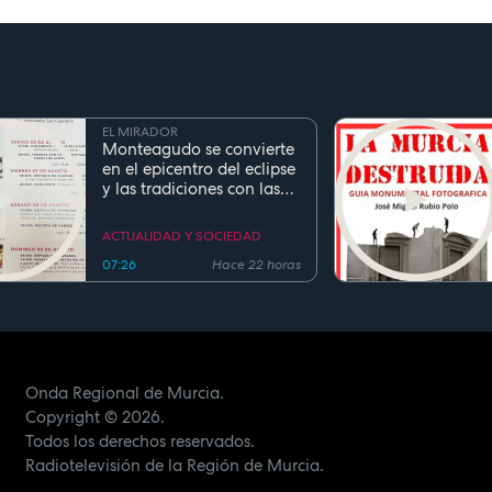
EL MIRADOR
Monteagudo se convierte
en el epicentro del eclipse
y las tradiciones con las
fiestas de San Cayetano
ACTUALIDAD Y SOCIEDAD
07:26
Hace 22 horas
Onda Regional de Murcia.
Copyright
© 2026.
Todos los derechos reservados.
Radiotelevisión de la Región de Murcia.