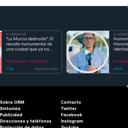
EL MIRADOR
EL MIRA
"La Murcia destruida": El
Humori
rescate monumental de
Honora
una ciudad que ya no
identid
existe
el inge
Cierva 
ACTUALIDAD Y SOCIEDAD
ACTUALI
gentili
17:56
Hace 22 horas
04:19
Sobre ORM
Contacto
Sintoniza
Twitter
Publicidad
Facebook
Direcciones y teléfonos
Instagram
Protección de datos
Youtube