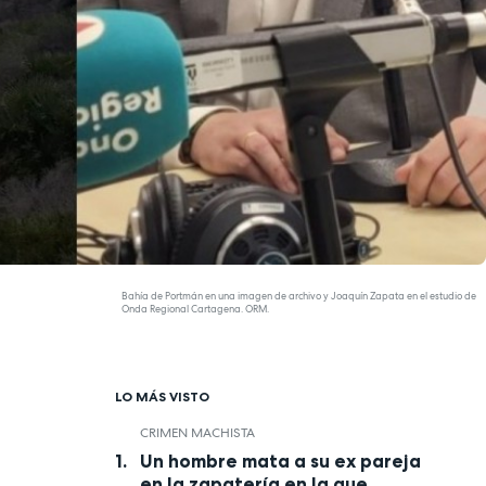
Bahía de Portmán en una imagen de archivo y Joaquín Zapata en el estudio de
Onda Regional Cartagena. ORM.
LO MÁS VISTO
CRIMEN MACHISTA
Un hombre mata a su ex pareja
en la zapatería en la que