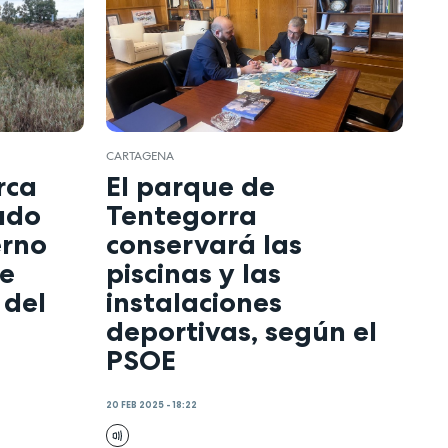
CARTAGENA
rca
El parque de
ado
Tentegorra
erno
conservará las
re
piscinas y las
 del
instalaciones
deportivas, según el
PSOE
20 FEB 2025 - 18:22