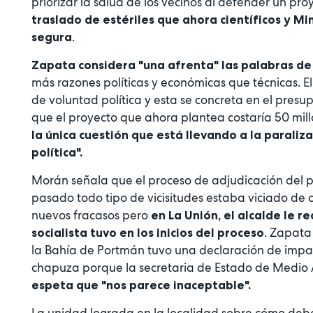
priorizar la salud de los vecinos al defender un pro
traslado de estériles que ahora científicos y Mi
.
segura
Zapata considera "una afrenta" las palabras d
más razones políticas y económicas que técnicas. E
de voluntad política y esta se concreta en el pres
que el proyecto que ahora plantea costaría 50 mil
la única cuestión que está llevando a la parali
política".
Morán señala que el proceso de adjudicación del 
pasado todo tipo de vicisitudes estaba viciado de o
nuevos fracasos pero
en La Unión, el alcalde le 
. Zapata
socialista tuvo en los inicios del proceso
la Bahía de Portmán tuvo una declaración de impa
chapuza porque la secretaria de Estado de Medio 
espeta que "nos parece inaceptable".