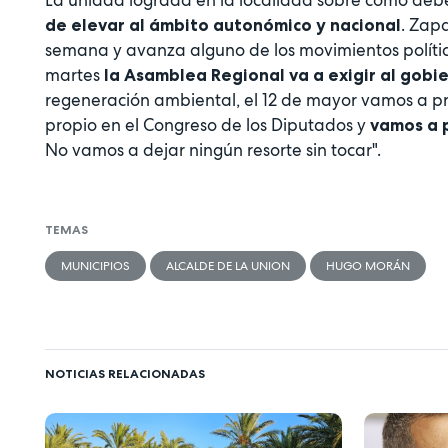
La unidad lograda en la localidad sobre cómo debe
. Zapa
de elevar al ámbito autonómico y nacional
semana y avanza alguno de los movimientos político
martes
la Asamblea Regional va a exigir al gob
regeneración ambiental, el 12 de mayor vamos a pr
propio en el Congreso de los Diputados y
vamos a 
No vamos a dejar ningún resorte sin tocar".
TEMAS
MUNICIPIOS
ALCALDE DE LA UNION
HUGO MORÁN
NOTICIAS RELACIONADAS