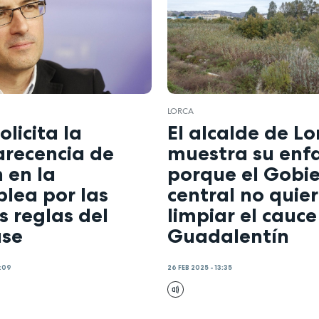
N
LORCA
olicita la
El alcalde de Lo
recencia de
muestra su enf
 en la
porque el Gobi
lea por las
central no quie
 reglas del
limpiar el cauce
ase
Guadalentín
4:09
26 FEB 2025 - 13:35