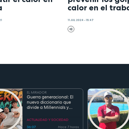
a
calor en el trab
21
11 JUL 2024 - 15:47
EL MIRADOR
Guerra generacional: El
nuevo diccionario que
divide a Millennials y
Zetas
ACTUALIDAD Y SOCIEDAD
36:07
Hace 7 horas