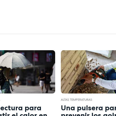
A
ALTAS TEMPERATURAS
tectura para
Una pulsera pa
ir el calor en
prevenir los go