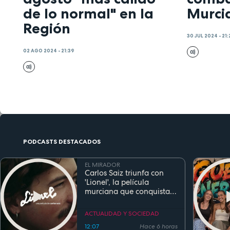
de lo normal" en la
Murci
Región
30 JUL 2024 - 21:
02 AGO 2024 - 21:39
PODCASTS DESTACADOS
EL MIRADOR
Carlos Saiz triunfa con
'Lionel', la película
murciana que conquista
festivales antes de su
estreno
ACTUALIDAD Y SOCIEDAD
12:07
Hace 6 horas