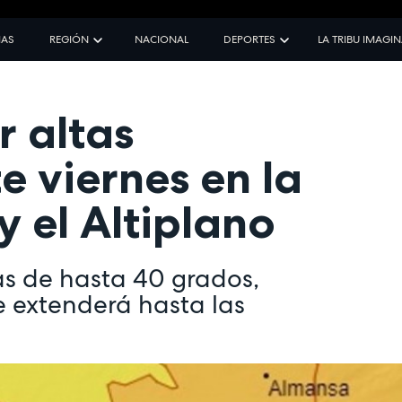
IAS
REGIÓN
NACIONAL
DEPORTES
LA TRIBU IMAGI
r altas
e viernes en la
 el Altiplano
s de hasta 40 grados,
e extenderá hasta las