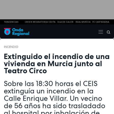
TENDENCIAS
CRISIS MIGRATORIA CEUTA
OLA DE CALOR
REAL MURCIA
FC CARTAGENA
INCENDIO
Extinguido el incendio de una
vivienda en Murcia junto al
Teatro Circo
Sobre las 18:30 horas el CEIS
extinguía un incendio en la
Calle Enrique Villar. Un vecino
de 56 años ha sido trasladado
al hospital por inhalación de