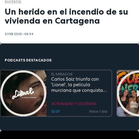
SUCESOS
Un herido en el incendio de su
vivienda en Cartagena
21 FEB 2025 - 08:44
PODCASTS DESTACADOS
EL MIRADOR
Carlos Saiz triunfa con
'Lionel', la película
murciana que conquista
festivales antes de su
estreno
ACTUALIDAD Y SOCIEDAD
12:07
Hace 1 día