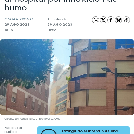
humo
ONDA REGIONAL
Actualizado:
29 AGO 2023 -
29 AGO 2023 -
18:15
18:56
Un ático se incendia junto al Teatro Circo. ORM
Escucha el
Extinguido el incendio de una
audio a