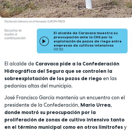
Plantación intensiva en el Noroeste. EUROPA PRESS
Escucha el
El alcalde de Caravaca muestra su
audio a
preocupación ante la CHS por la
continuación
explotación de pozos de riego entre
empresas de cultivos intensivos
00:52
El alcalde de
Caravaca pide a la Confederación
Hidrográfica del Segura que se controlen la
en las
sobreexplotación de los pozos de riego
pedanías altas del municipio.
José Francisco García mantenía un encuentro con el
presidente de la Confederación,
Mario Urrea,
donde mostró su preocupación por la
proliferación de zonas de cultivo intensivo tanto
y
en el término municipal como en otros limítrofes