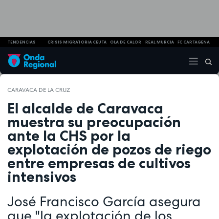
TENDENCIAS
CRISIS MIGRATORIA CEUTA
OLA DE CALOR
REAL MURCIA
FC CARTAGENA
CARAVACA DE LA CRUZ
El alcalde de Caravaca
muestra su preocupación
ante la CHS por la
explotación de pozos de riego
entre empresas de cultivos
intensivos
José Francisco García asegura
que "la explotación de los