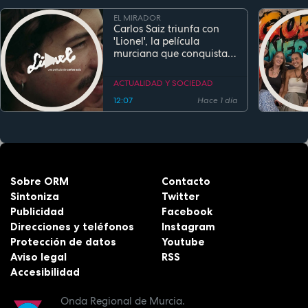
EL MIRADOR
Carlos Saiz triunfa con
'Lionel', la película
murciana que conquista
festivales antes de su
estreno
ACTUALIDAD Y SOCIEDAD
12:07
Hace 1 día
Sobre ORM
Contacto
Sintoniza
Twitter
Publicidad
Facebook
Direcciones y teléfonos
Instagram
Protección de datos
Youtube
Aviso legal
RSS
Accesibilidad
Onda Regional de Murcia.