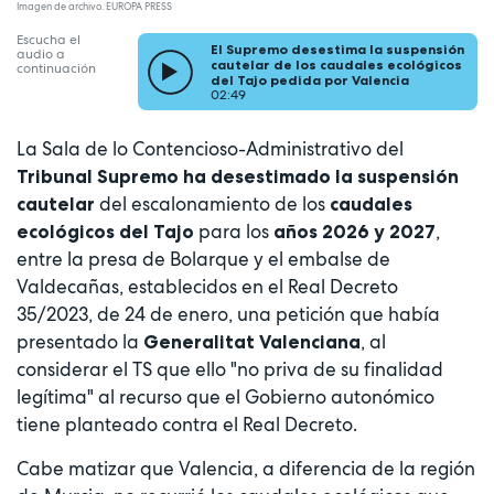
Imagen de archivo. EUROPA PRESS
Escucha el
El Supremo desestima la suspensión
audio a
cautelar de los caudales ecológicos
continuación
del Tajo pedida por Valencia
02:49
La Sala de lo Contencioso-Administrativo del
Tribunal Supremo ha desestimado la suspensión
del escalonamiento de los
cautelar
caudales
para los
,
ecológicos del Tajo
años 2026 y 2027
entre la presa de Bolarque y el embalse de
Valdecañas, establecidos en el Real Decreto
35/2023, de 24 de enero, una petición que había
presentado la
, al
Generalitat Valenciana
considerar el TS que ello "no priva de su finalidad
legítima" al recurso que el Gobierno autonómico
tiene planteado contra el Real Decreto.
Cabe matizar que Valencia, a diferencia de la región