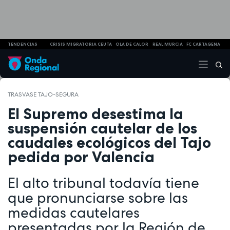
TENDENCIAS
CRISIS MIGRATORIA CEUTA
OLA DE CALOR
REAL MURCIA
FC CARTAGENA
TRASVASE TAJO-SEGURA
El Supremo desestima la
suspensión cautelar de los
caudales ecológicos del Tajo
pedida por Valencia
El alto tribunal todavía tiene
que pronunciarse sobre las
medidas cautelares
presentadas por la Región de