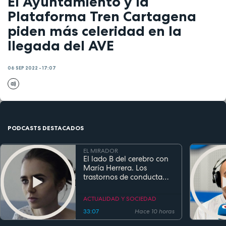
El Ayuntamiento y la
Plataforma Tren Cartagena
piden más celeridad en la
llegada del AVE
06 SEP 2022 - 17:07
PODCASTS DESTACADOS
EL MIRADOR
El lado B del cerebro con
María Herrera. Los
trastornos de conducta
alimentaria
ACTUALIDAD Y SOCIEDAD
33:07
Hace 10 horas