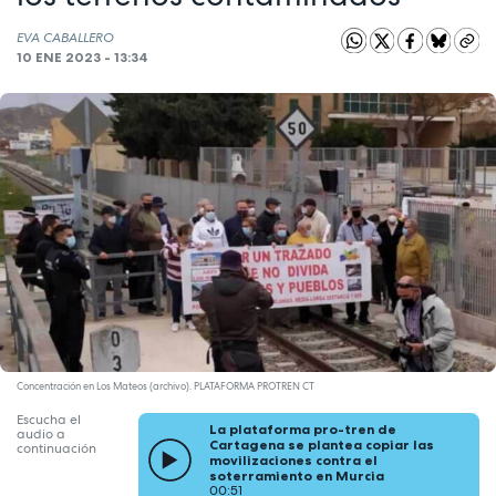
EVA CABALLERO
10 ENE 2023 - 13:34
Concentración en Los Mateos (archivo). PLATAFORMA PROTREN CT
Escucha el
La plataforma pro-tren de
audio a
Cartagena se plantea copiar las
continuación
movilizaciones contra el
soterramiento en Murcia
00:51