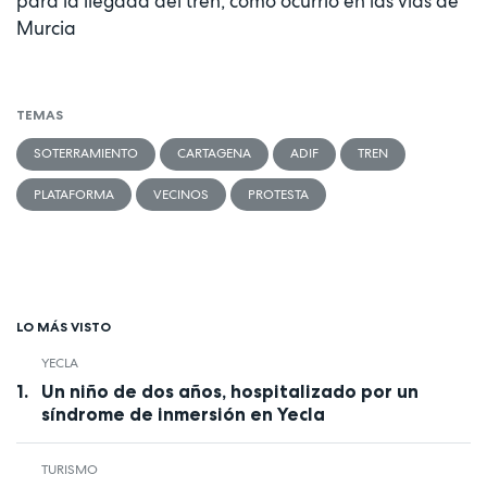
para la llegada del tren, como ocurrió en las vías de
Murcia
TEMAS
SOTERRAMIENTO
CARTAGENA
ADIF
TREN
PLATAFORMA
VECINOS
PROTESTA
LO MÁS VISTO
YECLA
Un niño de dos años, hospitalizado por un
síndrome de inmersión en Yecla
TURISMO