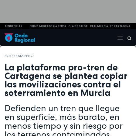
TENDENCIAS
CRISIS MIGRATORIA CEUTA
OLA DE CALOR
REAL MURCIA
FC CARTAGENA
SOTERRAMIENTO
La plataforma pro-tren de
Cartagena se plantea copiar
las movilizaciones contra el
soterramiento en Murcia
Defienden un tren que llegue
en superficie, más barato, en
menos tiempo y sin riesgo por
los terrenos contaminados