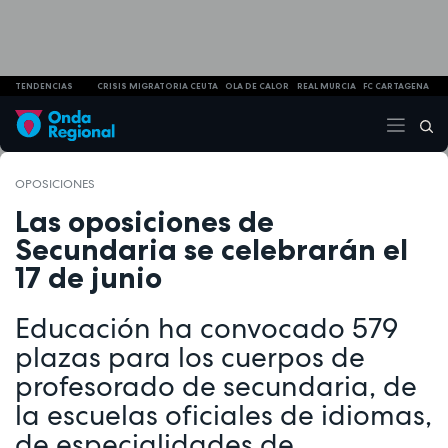
TENDENCIAS
CRISIS MIGRATORIA CEUTA
OLA DE CALOR
REAL MURCIA
FC CARTAGENA
OPOSICIONES
Las oposiciones de
Secundaria se celebrarán el
17 de junio
Educación ha convocado 579
plazas para los cuerpos de
profesorado de secundaria, de
la escuelas oficiales de idiomas,
de especialidades de