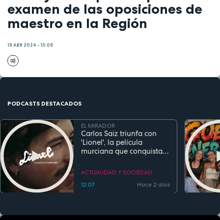
examen de las oposiciones de
maestro en la Región
15 ABR 2024 - 13:05
PODCASTS DESTACADOS
EL MIRADOR
Carlos Saiz triunfa con
'Lionel', la película
murciana que conquista
festivales antes de su
estreno
ACTUALIDAD Y SOCIEDAD
12:07
Hace 2 días