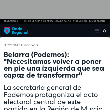
TENDENCIAS
CRISIS MIGRATORIA CEUTA
OLA DE CALOR
REAL MURCIA
FC CARTAGENA
ELECCIONES EUROPEAS 9J
Belarra (Podemos):
"Necesitamos volver a poner
en pie una izquierda que sea
capaz de transformar"
La secretaria general de
Podemos protagoniza el acto
electoral central de este
partido en la Región de Murcia