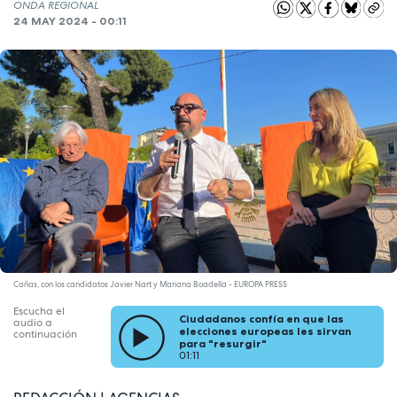
ONDA REGIONAL
24 MAY 2024 - 00:11
Cañas, con los candidatos Javier Nart y Mariana Boadella - EUROPA PRESS
Escucha el
Ciudadanos confía en que las
audio a
elecciones europeas les sirvan
continuación
para "resurgir"
01:11