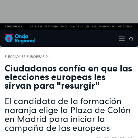
TENDENCIAS
CRISIS MIGRATORIA CEUTA
OLA DE CALOR
REAL MURCIA
FC CARTAGENA
ELECCIONES EUROPEAS 9J
Ciudadanos confía en que las
elecciones europeas les
sirvan para "resurgir"
El candidato de la formación
naranja elige la Plaza de Colón
en Madrid para iniciar la
campaña de las europeas