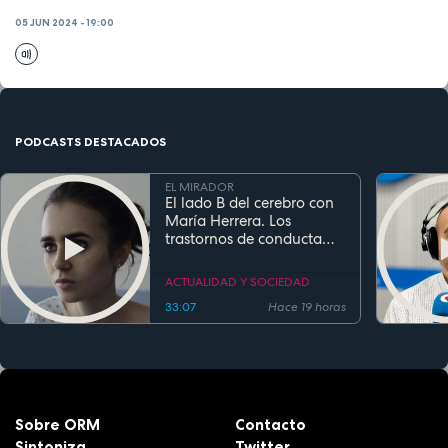
05 JUN 2024 - 19:00
PODCASTS DESTACADOS
EL MIRADOR
El lado B del cerebro con
María Herrera. Los
trastornos de conducta
alimentaria
ACTUALIDAD Y SOCIEDAD
33:07
Hace 19 horas
Sobre ORM
Contacto
Sintoniza
Twitter