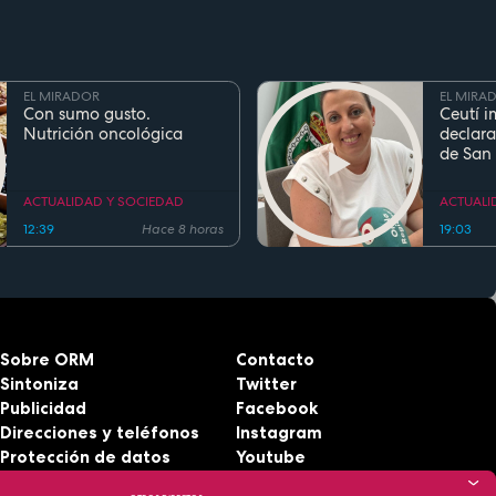
EL MIRADOR
EL MIRA
Con sumo gusto.
Ceutí i
Nutrición oncológica
declara
de San
Fiesta d
Region
ACTUALIDAD Y SOCIEDAD
ACTUALI
12:39
Hace 8 horas
19:03
Sobre ORM
Contacto
Sintoniza
Twitter
Publicidad
Facebook
Direcciones y teléfonos
Instagram
Protección de datos
Youtube
Aviso legal
RSS