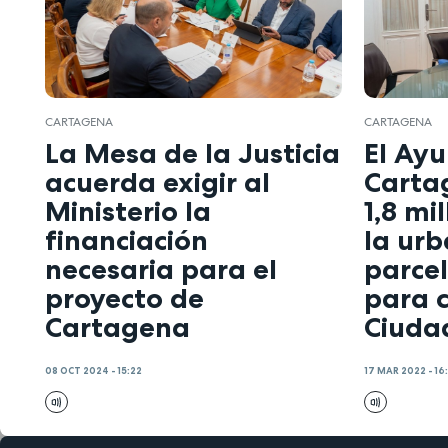
CARTAGENA
CARTAGENA
La Mesa de la Justicia
El Ay
acuerda exigir al
Carta
Ministerio la
1,8 mi
financiación
la urb
necesaria para el
parce
proyecto de
para c
Cartagena
Ciudad
08 OCT 2024 - 15:22
17 MAR 2022 - 16