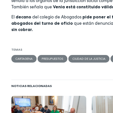
señala a los órganos de la jurisdicción social compe
También señala que
Venia está constituido váli
El
del colegio de Abogados
decano
pide poner el f
que están denuncian
abogados del turno de oficio
sin cobrar.
TEMAS
CARTAGENA
PRESUPUESTOS
CIUDAD DE LA JUSTICIA
NOTICIAS RELACIONADAS