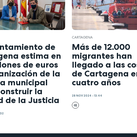
CARTAGENA
untamiento de
Más de 12.000
gena estima en
migrantes han
llones de euros
llegado a las c
anización de la
de Cartagena e
la municipal
cuatro años
onstruir la
28 NOV 2024 - 13:44
 de la Justicia
:32