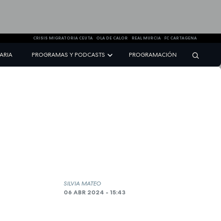
CRISIS MIGRATORIA CEUTA
OLA DE CALOR
REAL MURCIA
FC CARTAGENA
NARIA
PROGRAMAS Y PODCASTS
PROGRAMACIÓN
SILVIA MATEO
06 ABR 2024 - 15:43