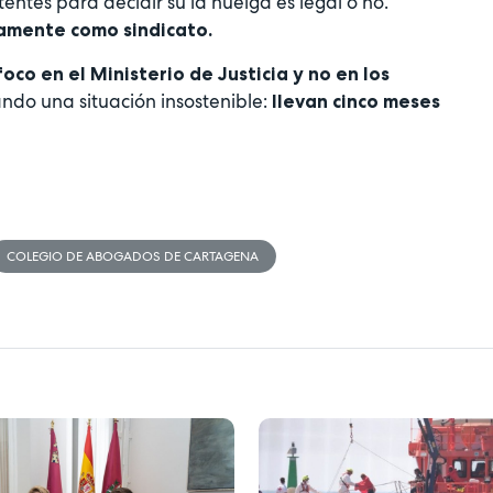
tentes para decidir su la huelga es legal o no.
damente como sindicato.
oco en el Ministerio de Justicia y no en los
do una situación insostenible:
llevan cinco meses
COLEGIO DE ABOGADOS DE CARTAGENA