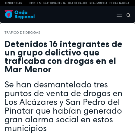
TENDENCIAS
CRISIS MIGRATORIA CEUTA
OLA DE CALOR
REAL MURCIA
FC CARTAGENA
TRÁFICO DE DROGAS
Detenidos 16 integrantes de
un grupo delictivo que
traficaba con drogas en el
Mar Menor
Se han desmantelado tres
puntos de venta de drogas en
Los Alcázares y San Pedro del
Pinatar que habían generado
gran alarma social en estos
municipios