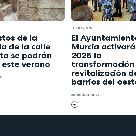
EL MIRADOR
stos de la
El Ayuntamient
a de la calle
Murcia activará
ta se podrán
2025 la
r este verano
transformación
revitalización d
21
barrios del oest
30 DIC 2024 - 15:02