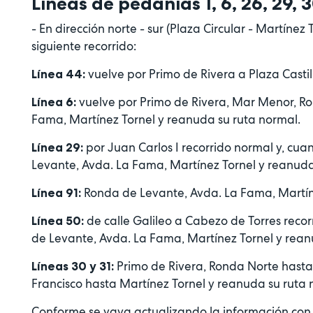
Líneas de pedanías 1, 6, 26, 29, 30
- En dirección norte - sur (Plaza Circular - Martínez
siguiente recorrido:
vuelve por Primo de Rivera a Plaza Castil
Línea 44:
vuelve por Primo de Rivera, Mar Menor, Ro
Línea 6:
Fama, Martínez Tornel y reanuda su ruta normal.
por Juan Carlos I recorrido normal y, cua
Línea 29:
Levante, Avda. La Fama, Martínez Tornel y reanuda
Ronda de Levante, Avda. La Fama, Martín
Línea 91:
de calle Galileo a Cabezo de Torres reco
Línea 50:
de Levante, Avda. La Fama, Martínez Tornel y rean
Primo de Rivera, Ronda Norte hasta 
Líneas 30 y 31:
Francisco hasta Martínez Tornel y reanuda su ruta 
Conforme se vaya actualizando la información con r