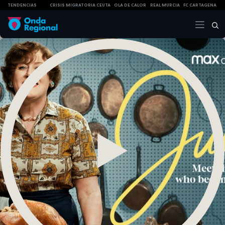
TENDENCIAS
CRISIS MIGRATORIA CEUTA
OLA DE CALOR
REAL MURCIA
FC CARTAGENA