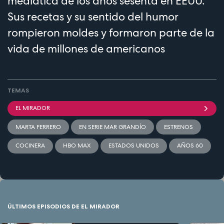
mediática de los años sesenta en EEUU.
Sus recetas y su sentido del humor
rompieron moldes y formaron parte de la
vida de millones de americanos
TEMAS
EL MIRADOR
MARTA FERRERO
EN SERIE MAR GRANDÍO
ESTRENOS
COCINERA
HBO MAX
ESTADOS UNIDOS
AÑOS 60
ÚLTIMOS EPISODIOS DE EL MIRADOR