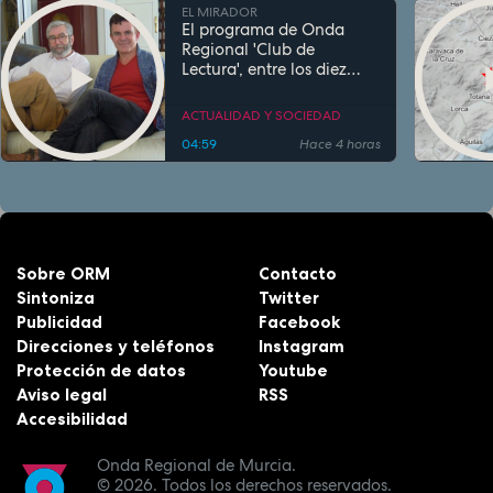
EL MIRADOR
El programa de Onda
Regional 'Club de
Lectura', entre los diez
más escuchados de
España en su género
ACTUALIDAD Y SOCIEDAD
04:59
Hace 4 horas
Sobre ORM
Contacto
Sintoniza
Twitter
Publicidad
Facebook
Direcciones y teléfonos
Instagram
Protección de datos
Youtube
Aviso legal
RSS
Accesibilidad
Onda Regional de Murcia.
© 2026.
Todos los derechos reservados.