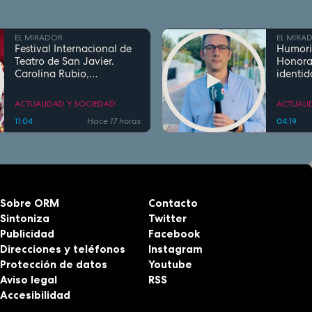
EL MIRADOR
EL MIRA
Festival Internacional de
Humori
Teatro de San Javier.
Honora
Carolina Rubio,
identid
protagonista de La Dama
el inge
Boba
Cierva 
ACTUALIDAD Y SOCIEDAD
ACTUALI
gentili
11:04
Hace 17 horas
04:19
Sobre ORM
Contacto
Sintoniza
Twitter
Publicidad
Facebook
Direcciones y teléfonos
Instagram
Protección de datos
Youtube
Aviso legal
RSS
Accesibilidad