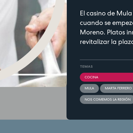
El casino de Mul
cuando se empezó
Moreno. Platos i
revitalizar la pl
TEMAS
COCINA
MULA
MARTA FERRERO
NOS COMEMOS LA REGIÓN