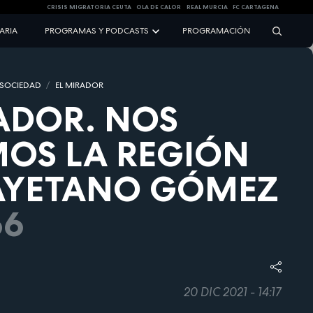
CRISIS MIGRATORIA CEUTA
OLA DE CALOR
REAL MURCIA
FC CARTAGENA
NARIA
PROGRAMAS Y PODCASTS
PROGRAMACIÓN
 SOCIEDAD
EL MIRADOR
ADOR. NOS
OS LA REGIÓN
AYETANO GÓMEZ
66
20 DIC 2021 - 14:17