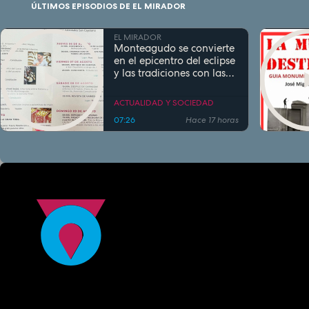
ÚLTIMOS EPISODIOS DE EL MIRADOR
EL MIRADOR
Monteagudo se convierte
en el epicentro del eclipse
y las tradiciones con las
fiestas de San Cayetano
ACTUALIDAD Y SOCIEDAD
07:26
Hace 17 horas