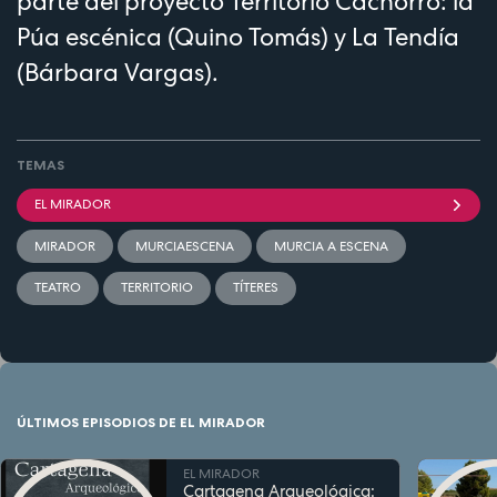
parte del proyecto Territorio Cachorro: la
Púa escénica (Quino Tomás) y La Tendía
(Bárbara Vargas).
TEMAS
EL MIRADOR
MIRADOR
MURCIAESCENA
MURCIA A ESCENA
TEATRO
TERRITORIO
TÍTERES
ÚLTIMOS EPISODIOS DE EL MIRADOR
EL MIRADOR
Cartagena Arqueológica: