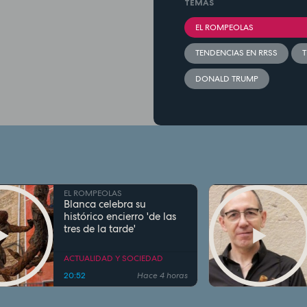
TEMAS
EL ROMPEOLAS
TENDENCIAS EN RRSS
T
DONALD TRUMP
EL ROMPEOLAS
Blanca celebra su
histórico encierro 'de las
tres de la tarde'
ACTUALIDAD Y SOCIEDAD
20:52
Hace 4 horas