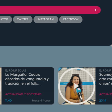
IKTOK
TWITTER
INSTAGRAM
FACEBOOK
EL ROMPEOLAS
EL ROMP
La Musgaña. Cuatro
Soumay
décadas de vanguardia y
arte co
tradición en el folk
unión'
castellano
entre M
ACTUALIDAD Y SOCIEDAD
ACTUALI
11:40
Hace 4 horas
23:14