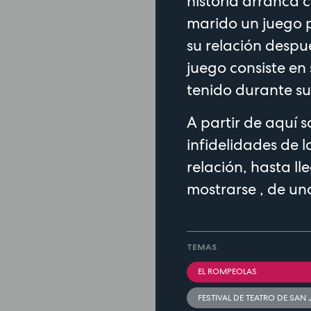
historia arranca 
marido un juego 
su relación despu
juego consiste e
tenido durante s
A partir de aquí s
infidelidades de 
relación, hasta l
mostrarse , de un
TEMAS
EL ROMPEOLAS
FESTIVAL DE TEATRO DE SAN 