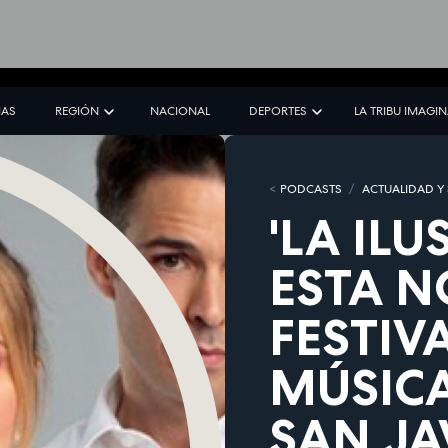
IAS
REGIÓN
NACIONAL
DEPORTES
LA TRIBU IMAGI
PODCASTS
ACTUALIDAD Y
'LA IL
ESTA N
FESTIV
MÚSICA
SAN JA