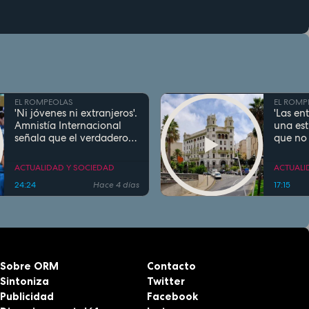
EL ROMPEOLAS
EL ROMP
'Ni jóvenes ni extranjeros'.
'Las en
Amnistía Internacional
una est
señala que el verdadero
que no 
problema del acceso a la
la gent
vivienda en Murcia 'es la
situacio
ACTUALIDAD Y SOCIEDAD
ACTUALI
pobreza'
Manuel
24:24
Hace 4 días
17:15
en Ceu
Sobre ORM
Contacto
Sintoniza
Twitter
Publicidad
Facebook