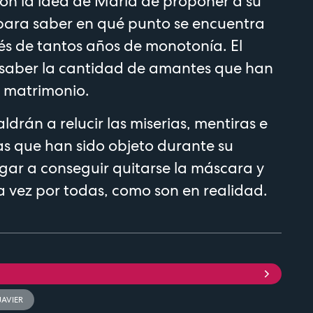
con la idea de María de proponer a su
para saber en qué punto se encuentra
és de tantos años de monotonía. El
n saber la cantidad de amantes que han
u matrimonio.
aldrán a relucir las miserias, mentiras e
las que han sido objeto durante su
legar a conseguir quitarse la máscara y
a vez por todas, como son en realidad.
JAVIER