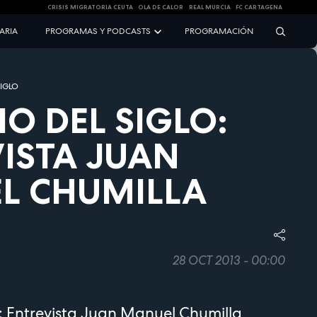
CRISIS MIGRATORIA CEUTA
OLA DE CALOR
REAL MURCIA
FC CARTAGENA
NARIA
PROGRAMAS Y PODCASTS
PROGRAMACIÓN
SIGLO
IO DEL SIGLO:
ISTA JUAN
L CHUMILLA
28 OCT 2013 - 00:00
o: Entrevista Juan Manuel Chumilla