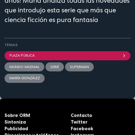
años! María analiza todas las novedades
que introdujo esta serie que más que
ciencia ficción es pura fantasía
TEMAS
PLAZA PÚBLICA
MUNDO MILENIAL
SERIE
SUPERMAN
MARÍA GONZÁLEZ
Sobre ORM
Contacto
Sintoniza
Twitter
Publicidad
Facebook