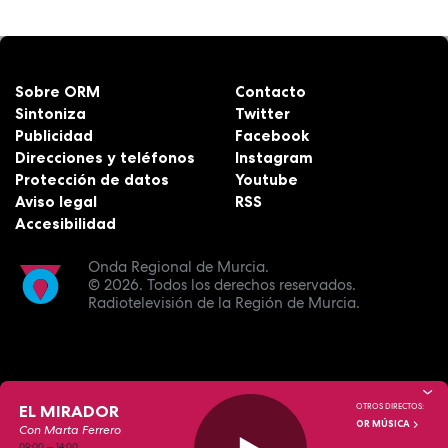
Sobre ORM
Contacto
Sintoniza
Twitter
Publicidad
Facebook
Direcciones y teléfonos
Instagram
Protección de datos
Youtube
Aviso legal
RSS
Accesibilidad
Onda Regional de Murcia.
© 2026.
Todos los derechos reservados.
Radiotelevisión de la Región de Murcia.
EL MIRADOR
OTROS DIRECTOS:
OR MÚSICA
Con Marta Ferrero
09:00
—
14:00