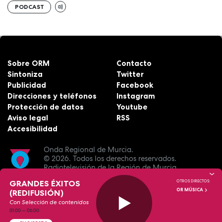
PODCAST
Sobre ORM
Contacto
Sintoniza
Twitter
Publicidad
Facebook
Direcciones y teléfonos
Instagram
Protección de datos
Youtube
Aviso legal
RSS
Accesibilidad
Onda Regional de Murcia.
© 2026.
Todos los derechos reservados.
Radiotelevisión de la Región de Murcia.
GRANDES ÉXITOS
OTROS DIRECTOS:
OR MÚSICA
(REDIFUSIÓN)
Con Selección de contenidos
01:00
—
06:00