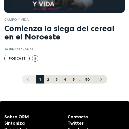
CAMPO Y VIDA
Comienza la siega del cereal
en el Noroeste
20 JUN 2026 - 09:01
PODCAST
1
2
3
4
5
...
50
Sobre ORM
Contacto
Sintoniza
Twitter