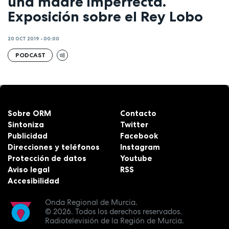
una madre imperfecta.
Exposición sobre el Rey Lobo
20 OCT 2019 - 00:00
PODCAST
Sobre ORM
Contacto
Sintoniza
Twitter
Publicidad
Facebook
Direcciones y teléfonos
Instagram
Protección de datos
Youtube
Aviso legal
RSS
Accesibilidad
Onda Regional de Murcia.
© 2026.
Todos los derechos reservados.
Radiotelevisión de la Región de Murcia.