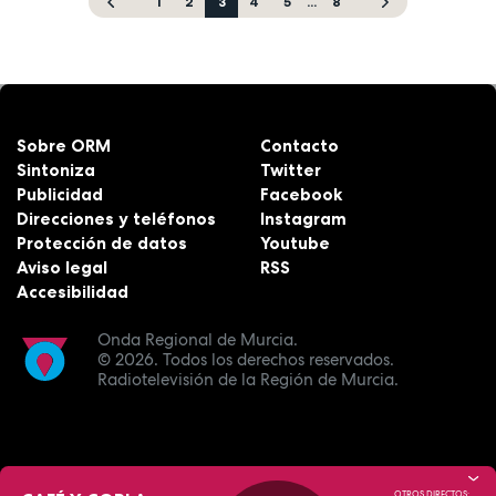
1
2
3
4
5
...
8
Sobre ORM
Contacto
Sintoniza
Twitter
Publicidad
Facebook
Direcciones y teléfonos
Instagram
Protección de datos
Youtube
Aviso legal
RSS
Accesibilidad
Onda Regional de Murcia.
© 2026.
Todos los derechos reservados.
Radiotelevisión de la Región de Murcia.
OTROS DIRECTOS: