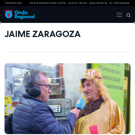
TENDENCIAS
CRISIS MIGRATORIA CEUTA
OLA DE CALOR
REAL MURCIA
FC CARTAGENA
JAIME ZARAGOZA