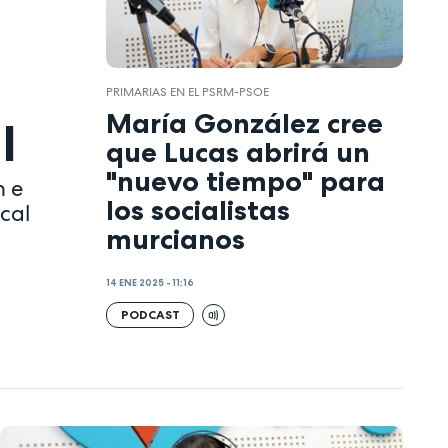
PRIMARIAS EN EL PSRM-PSOE
María González cree
l
que Lucas abrirá un
"nuevo tiempo" para
n e
los socialistas
ical
murcianos
14 ENE 2025 - 11:16
PODCAST