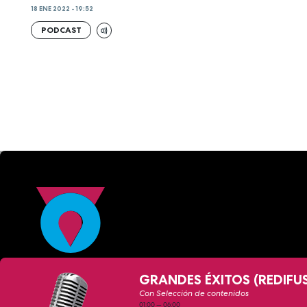
18 ENE 2022 - 19:52
PODCAST
GRANDES ÉXITOS (REDIFU
Con Selección de contenidos
01:00
—
06:00