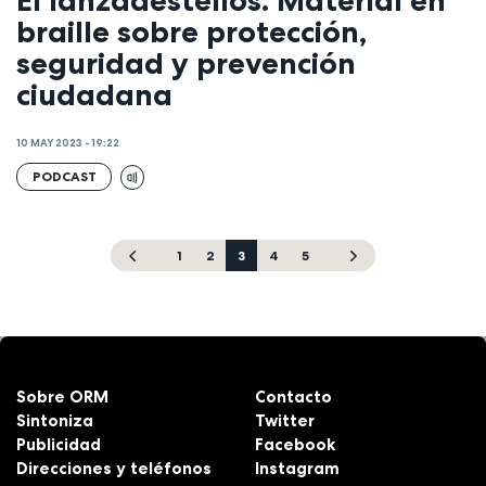
El lanzadestellos. Material en
braille sobre protección,
seguridad y prevención
ciudadana
10 MAY 2023 - 19:22
PODCAST
1
2
3
4
5
Sobre ORM
Contacto
Sintoniza
Twitter
Publicidad
Facebook
Direcciones y teléfonos
Instagram