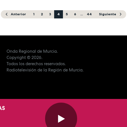
Anterior
1
2
3
4
5
6
...
44
Siguiente
Onda Regional de Murcia.
Copyright
© 2026.
Todos los derechos reservados.
Radiotelevisión de la Región de Murcia.
AS