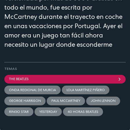
todo el mundo, fue escrita por
McCartney durante el trayecto en coche
en unas vacaciones por Portugal. Ayer el
amor era un juego tan fácil ahora
necesito un lugar donde esconderme
TEMAS
THE BEATLES
ONDA REGIONAL DE MURCIA
LOLA MARTÍNEZ PIÑERO
GEORGE HARRISON
PAUL MCCARTNEY
JOHN LENNON
RINGO STAR
YESTERDAY
40 HORAS BEATLES