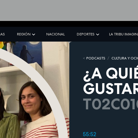
IAS
REGIÓN
NACIONAL
DEPORTES
LA TRIBU IMAGI
PODCASTS
CULTURA Y OC
¿A QUI
GUSTAR
T02C01
55:52