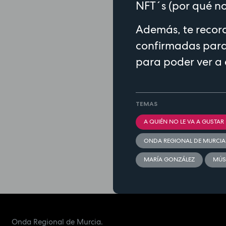
NFT´s (por qué no
Además, te record
confirmadas para 
para poder ver a 
TEMAS
A QUIÉN NO LE VA A GUSTAR
ONDA REGIONAL DE MURCIA
MARÍA GONZÁLEZ
MÚS
Onda Regional de Murcia.