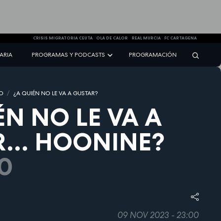
CRISIS MIGRATORIA CEUTA
OLA DE CALOR
REAL MURCIA
FC CARTAGENA
NARIA
PROGRAMAS Y PODCASTS
PROGRAMACIÓN
IO
¿A QUIÉN NO LE VA A GUSTAR?
ÉN NO LE VA A
... HOONINE?
0
09 NOV 2023 - 23:00