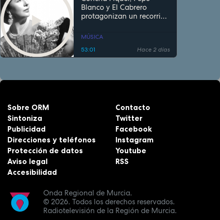
Blanco y El Cabrero
protagonizan un recorrido
por la memoria de la
canción española
MÚSICA
53:01
Hace 2 días
Sobre ORM
Contacto
Sintoniza
Twitter
Publicidad
Facebook
Direcciones y teléfonos
Instagram
Protección de datos
Youtube
Aviso legal
RSS
Accesibilidad
Onda Regional de Murcia.
© 2026.
Todos los derechos reservados.
Radiotelevisión de la Región de Murcia.