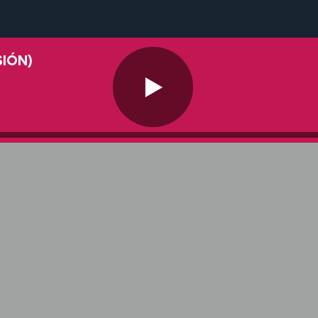
SIÓN)
CANCIONES DESACOSTUMBRADAS
CANCIONES
DESACOSTUMBRADAS
(25/07/2026)
54:21
Hace 12 días
CANCIONES DESACOSTUMBRADAS
CANCIONES
DESACOSTUMBRADAS
(04/07/2026)