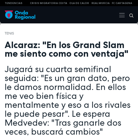
TENDENCIAS
CRISIS MIGRATORIA CEUTA
OLA DE CALOR
REAL MURCIA
FC CARTAGENA
TENIS
Alcaraz: "En los Grand Slam
me siento como con ventaja"
Jugará su cuarta semifinal
seguida: "Es un gran dato, pero
le damos normalidad. En ellos
me veo bien física y
mentalmente y eso a los rivales
le puede pesar". Le espera
Medvedev: "Tras ganarle dos
veces, buscará cambios"