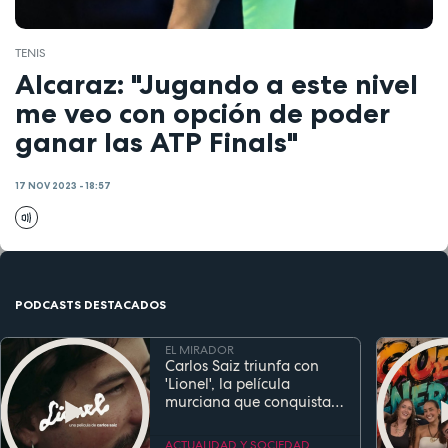
TENIS
Alcaraz: "Jugando a este nivel
me veo con opción de poder
ganar las ATP Finals"
17 NOV 2023 - 18:57
PODCASTS DESTACADOS
EL MIRADOR
Carlos Saiz triunfa con
'Lionel', la película
murciana que conquista
festivales antes de su
estreno
ACTUALIDAD Y SOCIEDAD