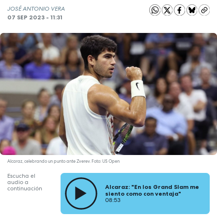
JOSÉ ANTONIO VERA
07 SEP 2023 - 11:31
Alcaraz, celebrando un punto ante Zverev. Foto: US Open
Escucha el
audio a
Alcaraz: "En los Grand Slam me
continuación
siento como con ventaja"
08:53