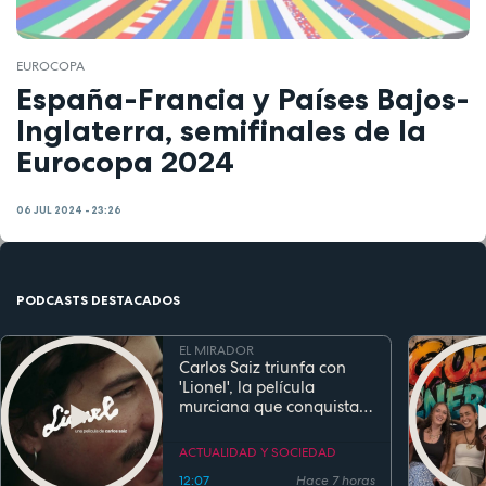
EUROCOPA
España-Francia y Países Bajos-
Inglaterra, semifinales de la
Eurocopa 2024
06 JUL 2024 - 23:26
PODCASTS DESTACADOS
EL MIRADOR
Carlos Saiz triunfa con
'Lionel', la película
murciana que conquista
festivales antes de su
estreno
ACTUALIDAD Y SOCIEDAD
12:07
Hace 7 horas