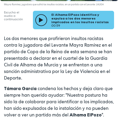
Mayra Ramírez, jugadora que sufrió los insultos racistas, en un partido con el Levante. LALIGA
Escucha el
El Alhama ElPozo identifica y
audio a
expulsa a los dos menores
continuación
implicados en los insultos racistas
00:59
Los dos menores que profirieron insultos racistas
contra la jugadora del Levante Mayra Ramírez en el
partido de Copa de la Reina de esta semana se han
presentado a declarar en el cuartel de la Guardia
Civil de Alhama de Murcia y se enfrentan a una
sanción administrativa por la Ley de Violencia en el
Deporte.
condena los hechos y deja claro que
Támara García
siempre han querido ayudar: "Nuestra postura ha
sido la de colaborar para identificar a los implicados,
han sido expulsados de la instalación y no pueden
volver a ver un partido más del
".
Alhama ElPozo