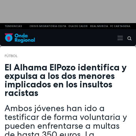
TENDENCIAS
CRISIS MIGRATORIA CEUTA
OLA DE CALOR
REAL MURCIA
FC CARTAGENA
FÚTBOL
El Alhama ElPozo identifica y
expulsa a los dos menores
implicados en los insultos
racistas
Ambos jóvenes han ido a
testificar de forma voluntaria y
pueden enfrentarse a multas
de hasta 350 euros. La