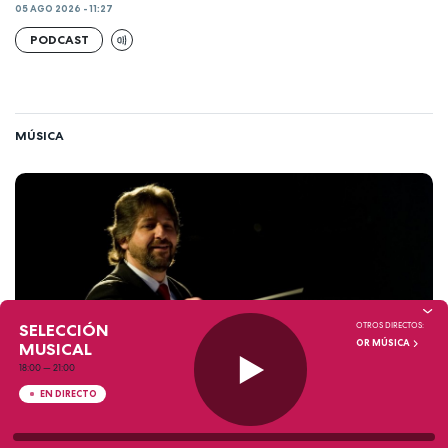
05 AGO 2026 - 11:27
PODCAST
MÚSICA
SELECCIÓN
OTROS DIRECTOS:
OR MÚSICA
MUSICAL
18:00
—
21:00
EN DIRECTO
A BOMBO Y PLATILLO