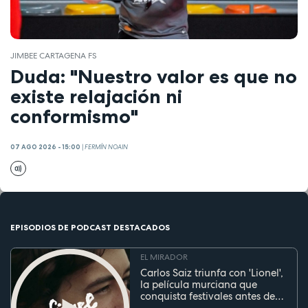
JIMBEE CARTAGENA FS
Duda: "Nuestro valor es que no
existe relajación ni
conformismo"
07 AGO 2026 - 15:00
|
FERMÍN NOAIN
EPISODIOS DE PODCAST DESTACADOS
EL MIRADOR
Carlos Saiz triunfa con 'Lionel',
la película murciana que
conquista festivales antes de
su estreno