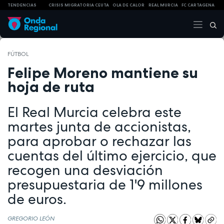
TENDENCIAS
CRISIS MIGRATORIA CEUTA
OLA DE CALOR
REAL MURCIA
FC CARTAGENA
FÚTBOL
Felipe Moreno mantiene su
hoja de ruta
El Real Murcia celebra este
martes junta de accionistas,
para aprobar o rechazar las
cuentas del último ejercicio, que
recogen una desviación
presupuestaria de 1'9 millones
de euros.
GREGORIO LEÓN