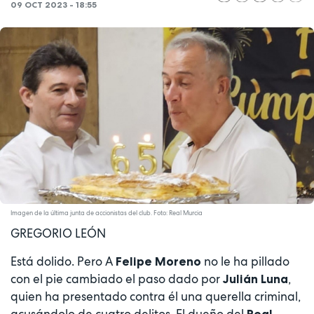
09 OCT 2023 - 18:55
Imagen de la última junta de accionistas del club. Foto: Real Murcia
GREGORIO LEÓN
Está dolido. Pero A
no le ha pillado
Felipe Moreno
con el pie cambiado el paso dado por
,
Julián Luna
quien ha presentado contra él una querella criminal,
acusándolo de cuatro delitos. El dueño del
Real