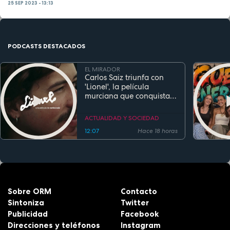
25 SEP 2023 - 13:13
PODCASTS DESTACADOS
EL MIRADOR
Carlos Saiz triunfa con
'Lionel', la película
murciana que conquista
festivales antes de su
estreno
ACTUALIDAD Y SOCIEDAD
12:07
Hace 18 horas
Sobre ORM
Contacto
Sintoniza
Twitter
Publicidad
Facebook
Direcciones y teléfonos
Instagram