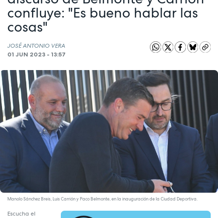
confluye: "Es bueno hablar las
cosas"
JOSÉ ANTONIO VERA
01 JUN 2023 - 13:57
Manolo Sánchez Breis, Luis Carrión y Paco Belmonte, en la inauguración de la Ciudad Deportiva.
Escucha el