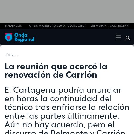
TENDENCIAS
CRISIS MIGRATORIA CEUTA
OLA DE CALOR
REAL MURCIA
FC CARTAGENA
FÚTBOL
La reunión que acercó la
renovación de Carrión
El Cartagena podría anunciar
en horas la continuidad del
técnico tras enfriarse la relación
entre las partes últimamente.
Aún no hay acuerdo, pero el
discurso de Belmonte y Carrión