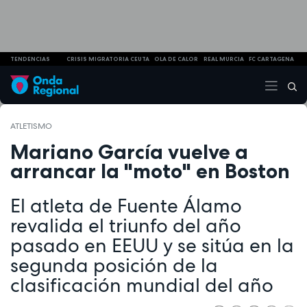
TENDENCIAS
CRISIS MIGRATORIA CEUTA
OLA DE CALOR
REAL MURCIA
FC CARTAGENA
ATLETISMO
Mariano García vuelve a
arrancar la "moto" en Boston
El atleta de Fuente Álamo
revalida el triunfo del año
pasado en EEUU y se sitúa en la
segunda posición de la
clasificación mundial del año