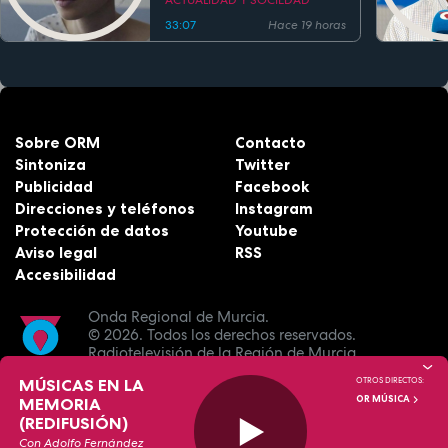
33:07
Hace 19 horas
Sobre ORM
Contacto
Sintoniza
Twitter
Publicidad
Facebook
Direcciones y teléfonos
Instagram
Protección de datos
Youtube
Aviso legal
RSS
Accesibilidad
Onda Regional de Murcia.
© 2026.
Todos los derechos reservados.
Radiotelevisión de la Región de Murcia.
MÚSICAS EN LA
OTROS DIRECTOS:
OR MÚSICA
MEMORIA
(REDIFUSIÓN)
Con Adolfo Fernández