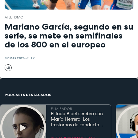
ATLETISMO
Mariano García, segundo en su
serie, se mete en semifinales
de los 800 en el europeo
07 MAR 2025 - 11:47
PODCASTS DESTACADOS
EL MIRADOR
El lado B del cerebro con
María Herrera. Los
trastornos de conducta
alimentaria
ACTUALIDAD Y SOCIEDAD