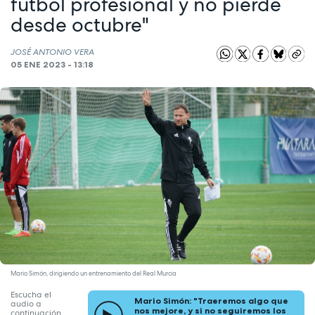
fútbol profesional y no pierde
desde octubre"
JOSÉ ANTONIO VERA
05 ENE 2023 - 13:18
Mario Simón, dirigiendo un entrenamiento del Real Murcia
Escucha el
Mario Simón: "Traeremos algo que
audio a
nos mejore, y si no seguiremos los
continuación