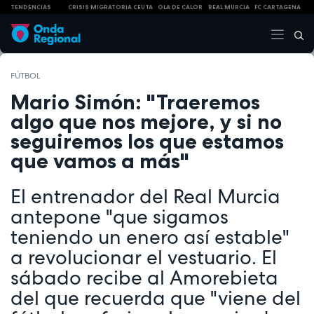
TENDENCIAS
CRISIS MIGRATORIA CEUTA
OLA DE CALOR
REAL MURCIA
FC CARTAGENA
FÚTBOL
Mario Simón: "Traeremos
algo que nos mejore, y si no
seguiremos los que estamos
que vamos a más"
El entrenador del Real Murcia
antepone "que sigamos
teniendo un enero así estable"
a revolucionar el vestuario. El
sábado recibe al Amorebieta
del que recuerda que "viene del