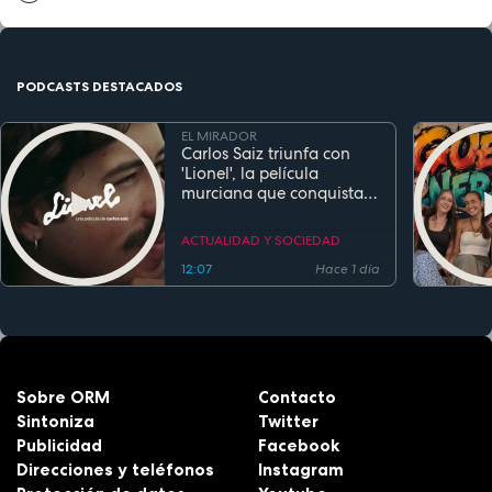
PODCASTS DESTACADOS
EL MIRADOR
Carlos Saiz triunfa con
'Lionel', la película
murciana que conquista
festivales antes de su
estreno
ACTUALIDAD Y SOCIEDAD
12:07
Hace 1 día
Sobre ORM
Contacto
Sintoniza
Twitter
Publicidad
Facebook
Direcciones y teléfonos
Instagram