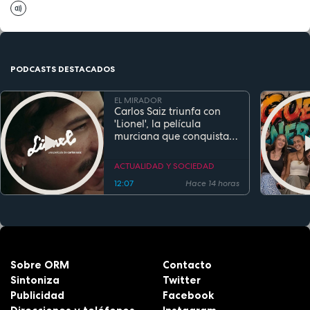
PODCASTS DESTACADOS
EL MIRADOR
Carlos Saiz triunfa con
'Lionel', la película
murciana que conquista
festivales antes de su
estreno
ACTUALIDAD Y SOCIEDAD
12:07
Hace 14 horas
Sobre ORM
Contacto
Sintoniza
Twitter
Publicidad
Facebook