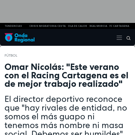
TENDENCIAS
CRISIS MIGRATORIA CEUTA
OLA DE CALOR
REAL MURCIA
FC CARTAGENA
FÚTBOL
Omar Nicolás: "Este verano
con el Racing Cartagena es el
de mejor trabajo realizado"
El director deportivo reconoce
que "hay rivales de entidad, no
somos el más guapo ni
tenemos más nombre ni masa
social. Debemos ser humildes".