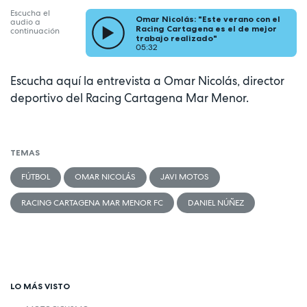
Escucha el
Omar Nicolás: "Este verano con el
audio a
Racing Cartagena es el de mejor
continuación
trabajo realizado"
05:32
Escucha aquí la entrevista a Omar Nicolás, director
deportivo del Racing Cartagena Mar Menor.
TEMAS
FÚTBOL
OMAR NICOLÁS
JAVI MOTOS
RACING CARTAGENA MAR MENOR FC
DANIEL NÚÑEZ
LO MÁS VISTO