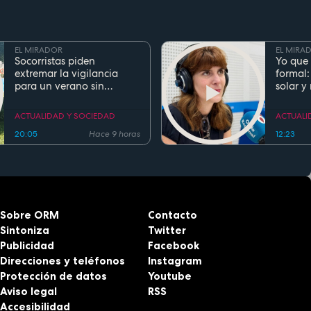
EL MIRADOR
EL MIRA
Socorristas piden
Yo que 
extremar la vigilancia
formal:
para un verano sin
solar y
ahogamientos. Conoce la
regla de los 5 segundos
ACTUALIDAD Y SOCIEDAD
ACTUALI
20:05
Hace 9 horas
12:23
Sobre ORM
Contacto
Sintoniza
Twitter
Publicidad
Facebook
Direcciones y teléfonos
Instagram
Protección de datos
Youtube
Aviso legal
RSS
Accesibilidad