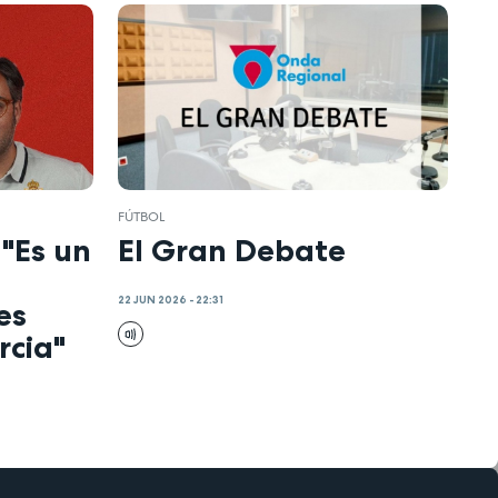
FÚTBOL
"Es un
El Gran Debate
22 JUN 2026 - 22:31
es
rcia"